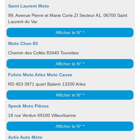
Saint Laurent Moto
99, Avenue Pierre et Marie Curie.ZI Secteur A1, 06700 Saint
Laurent du Var
Afficher le N° *
Moto Choc 83
Chemin des Collés 83440 Tourettes
Afficher le N° *
Fulvio Moto Arles Moto Casse
RD 453 3971 quart Balarin 13200 Arles
Afficher le N° *
Speck Moto Pièces
18 rue Verdun 69100 Villeurbanne
Afficher le N° *
Activ Auto Moto