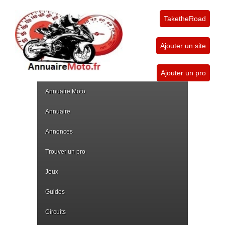
TaketheRoad
Ajouter un site
Ajouter un pro
Annuaire Moto
Annuaire
Annonces
Trouver un pro
Jeux
Guides
Circuits