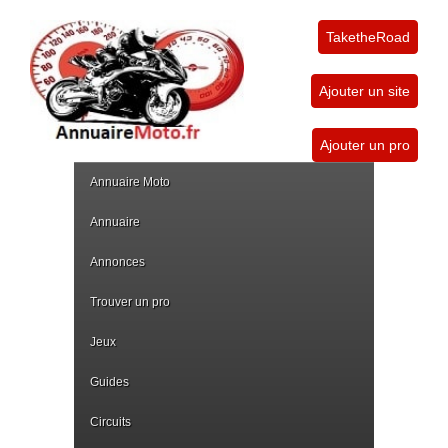
TaketheRoad
Ajouter un site
Ajouter un pro
Annuaire Moto
Annuaire
Annonces
Trouver un pro
Jeux
Guides
Circuits