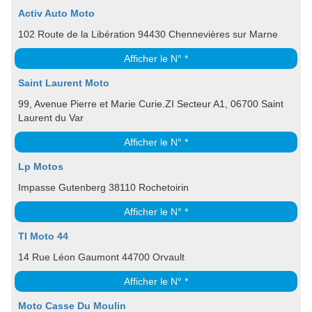
Activ Auto Moto
102 Route de la Libération 94430 Chennevières sur Marne
Afficher le N° *
Saint Laurent Moto
99, Avenue Pierre et Marie Curie.ZI Secteur A1, 06700 Saint
Laurent du Var
Afficher le N° *
Lp Motos
Impasse Gutenberg 38110 Rochetoirin
Afficher le N° *
TI Moto 44
14 Rue Léon Gaumont 44700 Orvault
Afficher le N° *
Moto Casse Du Moulin