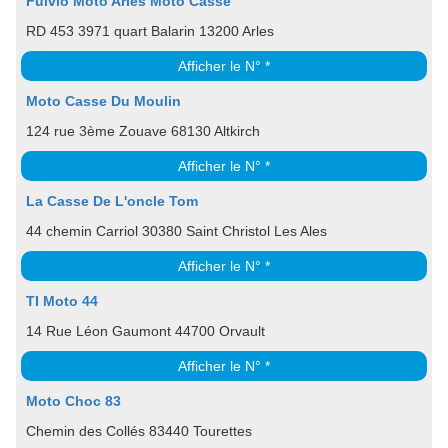
Fulvio Moto Arles Moto Casse
RD 453 3971 quart Balarin 13200 Arles
Afficher le N° *
Moto Casse Du Moulin
124 rue 3ème Zouave 68130 Altkirch
Afficher le N° *
La Casse De L'oncle Tom
44 chemin Carriol 30380 Saint Christol Les Ales
Afficher le N° *
TI Moto 44
14 Rue Léon Gaumont 44700 Orvault
Afficher le N° *
Moto Choc 83
Chemin des Collés 83440 Tourettes