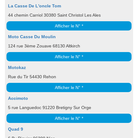
La Casse De L'oncle Tom
44 chemin Carriol 30380 Saint Christol Les Ales
Afficher le N° *
Moto Casse Du Moulin
124 rue 3ème Zouave 68130 Altkirch
Afficher le N° *
Motokaz
Rue du Tir 54430 Rehon
Afficher le N° *
Accimoto
5 rue Languedoc 91220 Bretigny Sur Orge
Afficher le N° *
Quad 9