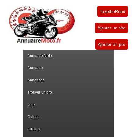
TaketheRoad
Ajouter un site
Ajouter un pro
Annuaire Moto
Annuaire
Annonces
Trouver un pro
Jeux
Guides
Circuits