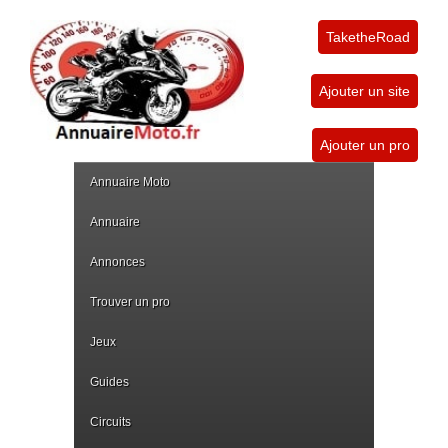
TaketheRoad
Ajouter un site
Ajouter un pro
Annuaire Moto
Annuaire
Annonces
Trouver un pro
Jeux
Guides
Circuits