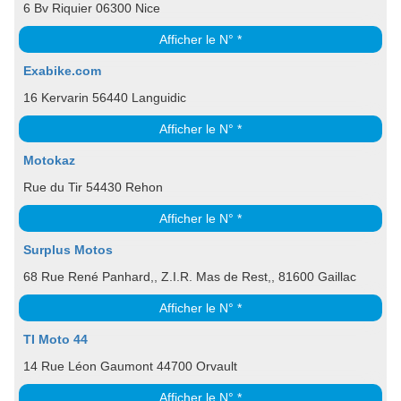
6 Bv Riquier 06300 Nice
Afficher le N° *
Exabike.com
16 Kervarin 56440 Languidic
Afficher le N° *
Motokaz
Rue du Tir 54430 Rehon
Afficher le N° *
Surplus Motos
68 Rue René Panhard,, Z.I.R. Mas de Rest,, 81600 Gaillac
Afficher le N° *
TI Moto 44
14 Rue Léon Gaumont 44700 Orvault
Afficher le N° *