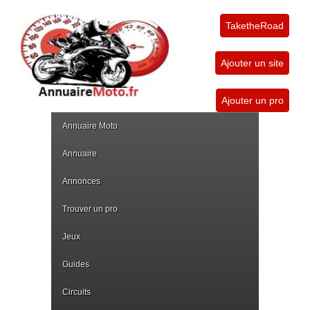
TaketheRoad
Ajouter un site
Ajouter un pro
Annuaire Moto
Annuaire
Annonces
Trouver un pro
Jeux
Guides
Circuits