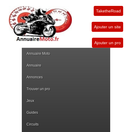
TaketheRoad
Ajouter un site
Ajouter un pro
Annuaire Moto
Annuaire
Annonces
Trouver un pro
Jeux
Guides
Circuits