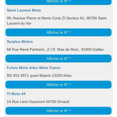
Afficher le N° *
Saint Laurent Moto
99, Avenue Pierre et Marie Curie.ZI Secteur A1, 06700 Saint
Laurent du Var
Afficher le N° *
Surplus Motos
68 Rue René Panhard,, Z.I.R. Mas de Rest,, 81600 Gaillac
Afficher le N° *
Fulvio Moto Arles Moto Casse
RD 453 3971 quart Balarin 13200 Arles
Afficher le N° *
TI Moto 44
14 Rue Léon Gaumont 44700 Orvault
Afficher le N° *