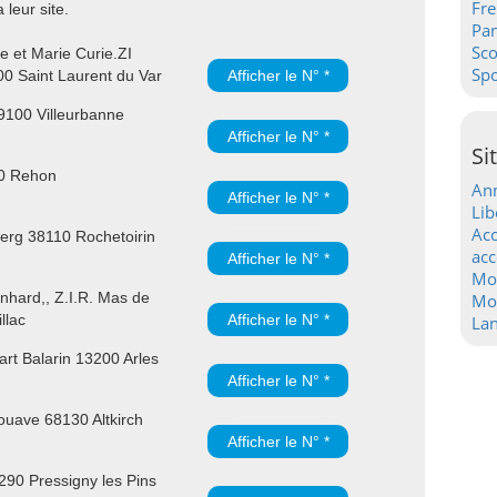
Fre
leur site.
Pa
Sc
e et Marie Curie.ZI
Spo
00 Saint Laurent du Var
Afficher le N° *
9100 Villeurbanne
Afficher le N° *
Si
30 Rehon
Ann
Afficher le N° *
Lib
Acc
rg 38110 Rochetoirin
acc
Afficher le N° *
Mo
hard,, Z.I.R. Mas de
Mot
llac
Afficher le N° *
La
rt Balarin 13200 Arles
Afficher le N° *
uave 68130 Altkirch
Afficher le N° *
90 Pressigny les Pins