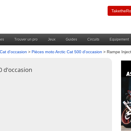
TaketheR
ces
Trouver un pro
Jeux
Guides
Circuits
Equipement
 Cat d'occasion
>
Pièces moto Arctic Cat 500 d'occasion
> Rampe Inject
0 d'occasion