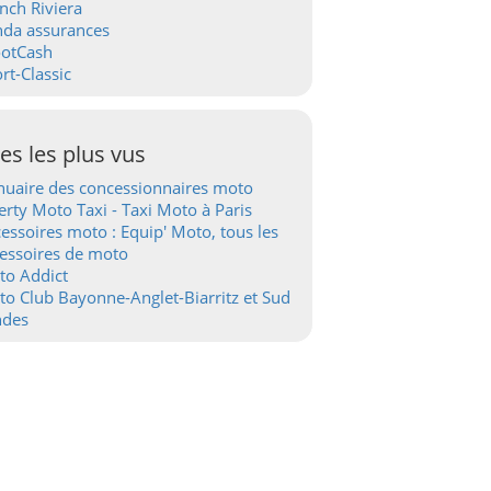
nch Riviera
nda assurances
ootCash
rt-Classic
tes les plus vus
uaire des concessionnaires moto
erty Moto Taxi - Taxi Moto à Paris
essoires moto : Equip' Moto, tous les
essoires de moto
to Addict
o Club Bayonne-Anglet-Biarritz et Sud
ndes