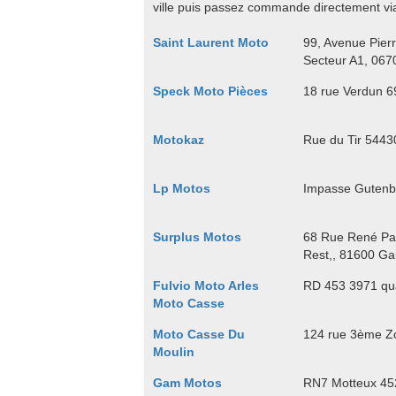
ville puis passez commande directement via 
Saint Laurent Moto
99, Avenue Pierr
Secteur A1, 067
Speck Moto Pièces
18 rue Verdun 6
Motokaz
Rue du Tir 544
Lp Motos
Impasse Gutenbe
Surplus Motos
68 Rue René Pan
Rest,, 81600 Gai
Fulvio Moto Arles
RD 453 3971 qua
Moto Casse
Moto Casse Du
124 rue 3ème Zo
Moulin
Gam Motos
RN7 Motteux 452