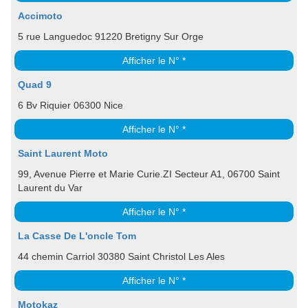
Accimoto
5 rue Languedoc 91220 Bretigny Sur Orge
Afficher le N° *
Quad 9
6 Bv Riquier 06300 Nice
Afficher le N° *
Saint Laurent Moto
99, Avenue Pierre et Marie Curie.ZI Secteur A1, 06700 Saint
Laurent du Var
Afficher le N° *
La Casse De L'oncle Tom
44 chemin Carriol 30380 Saint Christol Les Ales
Afficher le N° *
Motokaz