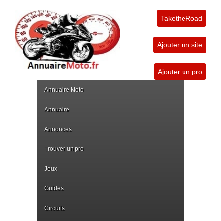
TaketheRoad
Ajouter un site
Ajouter un pro
Annuaire Moto
Annuaire
Annonces
Trouver un pro
Jeux
Guides
Circuits