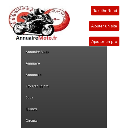
TaketheRoad
Ajouter un site
Ajouter un pro
Annuaire Moto
Annuaire
Annonces
Trouver un pro
Jeux
Guides
Circuits