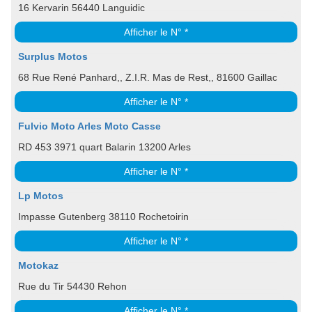
16 Kervarin 56440 Languidic
Afficher le N° *
Surplus Motos
68 Rue René Panhard,, Z.I.R. Mas de Rest,, 81600 Gaillac
Afficher le N° *
Fulvio Moto Arles Moto Casse
RD 453 3971 quart Balarin 13200 Arles
Afficher le N° *
Lp Motos
Impasse Gutenberg 38110 Rochetoirin
Afficher le N° *
Motokaz
Rue du Tir 54430 Rehon
Afficher le N° *