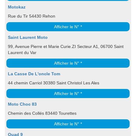
Motokaz
Rue du Tir 54430 Rehon
Afficher le N° *
Saint Laurent Moto
99, Avenue Pierre et Marie Curie.ZI Secteur A1, 06700 Saint
Laurent du Var
Afficher le N° *
La Casse De L'oncle Tom
44 chemin Carriol 30380 Saint Christol Les Ales
Afficher le N° *
Moto Choc 83
Chemin des Collés 83440 Tourettes
Afficher le N° *
Quad 9