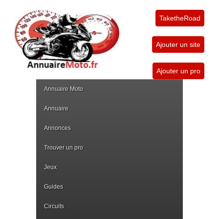
TaketheRoad
Ajouter un site
Ajouter un pro
Annuaire Moto
Annuaire
Annonces
Trouver un pro
Jeux
Guides
Circuits