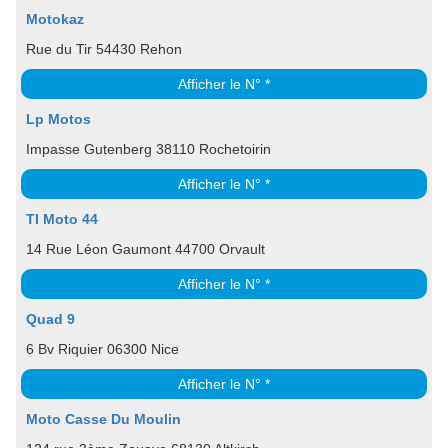
Motokaz
Rue du Tir 54430 Rehon
Afficher le N° *
Lp Motos
Impasse Gutenberg 38110 Rochetoirin
Afficher le N° *
TI Moto 44
14 Rue Léon Gaumont 44700 Orvault
Afficher le N° *
Quad 9
6 Bv Riquier 06300 Nice
Afficher le N° *
Moto Casse Du Moulin