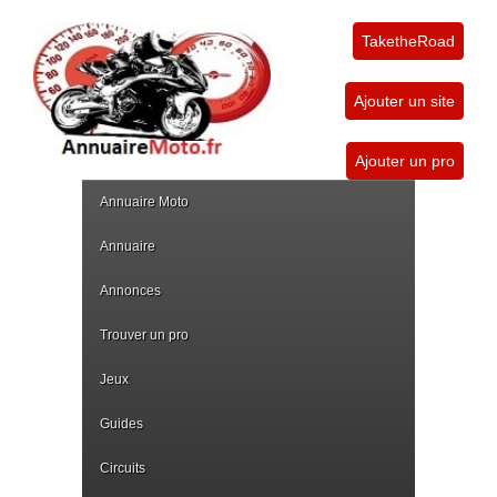
TaketheRoad
Ajouter un site
Ajouter un pro
Annuaire Moto
Annuaire
Annonces
Trouver un pro
Jeux
Guides
Circuits