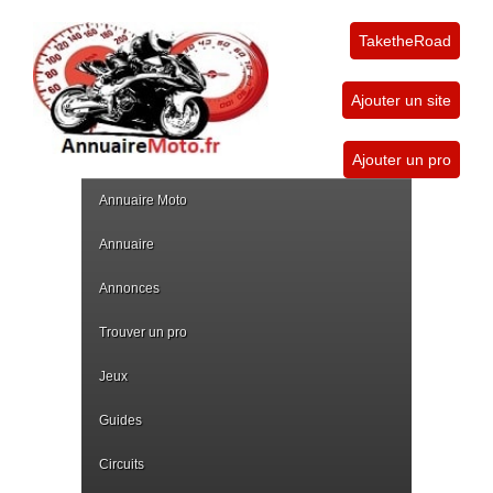
TaketheRoad
Ajouter un site
Ajouter un pro
Annuaire Moto
Annuaire
Annonces
Trouver un pro
Jeux
Guides
Circuits