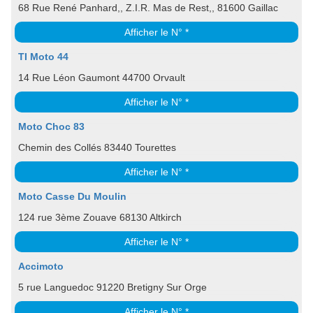
68 Rue René Panhard,, Z.I.R. Mas de Rest,, 81600 Gaillac
Afficher le N° *
TI Moto 44
14 Rue Léon Gaumont 44700 Orvault
Afficher le N° *
Moto Choc 83
Chemin des Collés 83440 Tourettes
Afficher le N° *
Moto Casse Du Moulin
124 rue 3ème Zouave 68130 Altkirch
Afficher le N° *
Accimoto
5 rue Languedoc 91220 Bretigny Sur Orge
Afficher le N° *