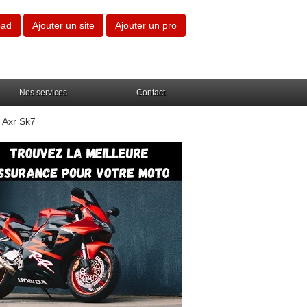
oad
Ajouter un site
Ajouter un pro
Nos services
Contact
 Axr Sk7