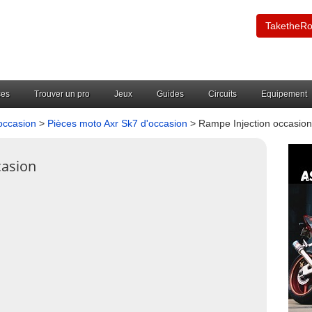
TaketheR
ces
Trouver un pro
Jeux
Guides
Circuits
Equipement
occasion
>
Pièces moto Axr Sk7 d'occasion
> Rampe Injection occasion
casion