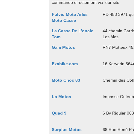
commande directement via leur site.
Fulvio Moto Arles
RD 453 3971 qua
Moto Casse
La Casse De L'oncle
44 chemin Carrio
Tom
Les Ales
Gam Motos
RN7 Motteux 452
Exabike.com
16 Kervarin 564
Moto Choc 83
Chemin des Coll
Lp Motos
Impasse Gutenbe
Quad 9
6 Bv Riquier 06
Surplus Motos
68 Rue René Pan