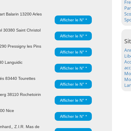
Fre
Pa
Sc
rt Balarin 13200 Arles
Spo
Afficher le N° *
l 30380 Saint Christol
Afficher le N° *
Si
90 Pressigny les Pins
Ann
Afficher le N° *
Lib
Acc
40 Languidic
acc
Afficher le N° *
Mo
és 83440 Tourettes
Mot
Afficher le N° *
La
rg 38110 Rochetoirin
Afficher le N° *
300 Nice
Afficher le N° *
hard,, Z.I.R. Mas de