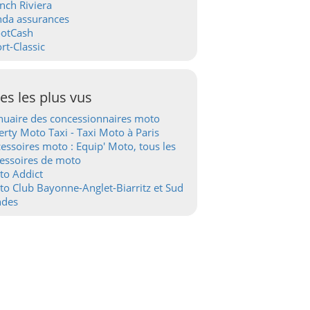
nch Riviera
nda assurances
ootCash
rt-Classic
tes les plus vus
uaire des concessionnaires moto
erty Moto Taxi - Taxi Moto à Paris
essoires moto : Equip' Moto, tous les
essoires de moto
to Addict
o Club Bayonne-Anglet-Biarritz et Sud
ndes