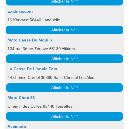
Afficher le N° *
Exabike.com
16 Kervarin 56440 Languidic
Afficher le N° *
Moto Casse Du Moulin
124 rue 3ème Zouave 68130 Altkirch
Afficher le N° *
La Casse De L'oncle Tom
44 chemin Carriol 30380 Saint Christol Les Ales
Afficher le N° *
Moto Choc 83
Chemin des Collés 83440 Tourettes
Afficher le N° *
Accimoto