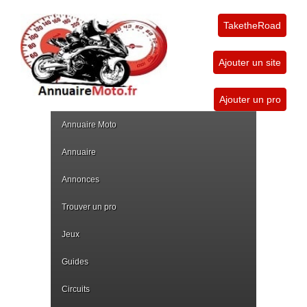
TaketheRoad
Ajouter un site
Ajouter un pro
Annuaire Moto
Annuaire
Annonces
Trouver un pro
Jeux
Guides
Circuits