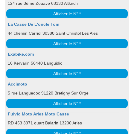
124 rue 3ème Zouave 68130 Altkirch
Afficher le N° *
La Casse De L'oncle Tom
44 chemin Carriol 30380 Saint Christol Les Ales
Afficher le N° *
Exabike.com
16 Kervarin 56440 Languidic
Afficher le N° *
Accimoto
5 rue Languedoc 91220 Bretigny Sur Orge
Afficher le N° *
Fulvio Moto Arles Moto Casse
RD 453 3971 quart Balarin 13200 Arles
Afficher le N° *