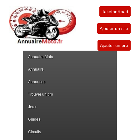
TaketheRoad
Ajouter un site
Ajouter un pro
Annuaire Moto
Annuaire
Annonces
Trouver un pro
Jeux
Guides
Circuits