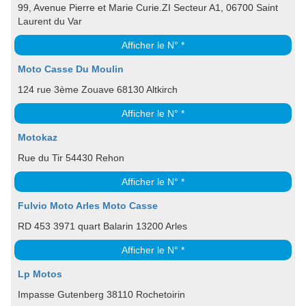
99, Avenue Pierre et Marie Curie.ZI Secteur A1, 06700 Saint
Laurent du Var
Afficher le N° *
Moto Casse Du Moulin
124 rue 3ème Zouave 68130 Altkirch
Afficher le N° *
Motokaz
Rue du Tir 54430 Rehon
Afficher le N° *
Fulvio Moto Arles Moto Casse
RD 453 3971 quart Balarin 13200 Arles
Afficher le N° *
Lp Motos
Impasse Gutenberg 38110 Rochetoirin