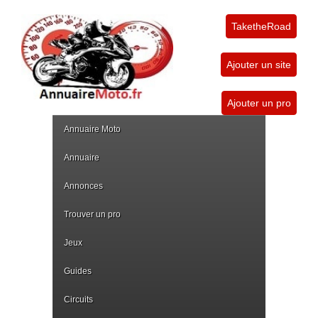
TaketheRoad
Ajouter un site
Ajouter un pro
Annuaire Moto
Annuaire
Annonces
Trouver un pro
Jeux
Guides
Circuits