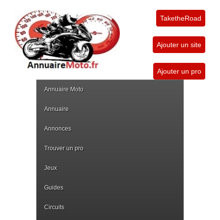
TaketheRoad
Ajouter un site
Ajouter un pro
Annuaire Moto
Annuaire
Annonces
Trouver un pro
Jeux
Guides
Circuits