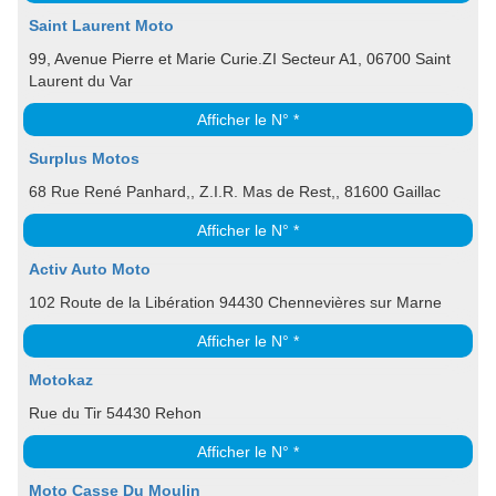
Saint Laurent Moto
99, Avenue Pierre et Marie Curie.ZI Secteur A1, 06700 Saint
Laurent du Var
Afficher le N° *
Surplus Motos
68 Rue René Panhard,, Z.I.R. Mas de Rest,, 81600 Gaillac
Afficher le N° *
Activ Auto Moto
102 Route de la Libération 94430 Chennevières sur Marne
Afficher le N° *
Motokaz
Rue du Tir 54430 Rehon
Afficher le N° *
Moto Casse Du Moulin