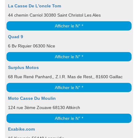
La Casse De L'oncle Tom
44 chemin Carriol 30380 Saint Christol Les Ales
Afficher le N° *
Quad 9
6 Bv Riquier 06300 Nice
Afficher le N° *
Surplus Motos
68 Rue René Panhard,, Z.I.R. Mas de Rest,, 81600 Gaillac
Afficher le N° *
Moto Casse Du Moulin
124 rue 3ème Zouave 68130 Altkirch
Afficher le N° *
Exabike.com