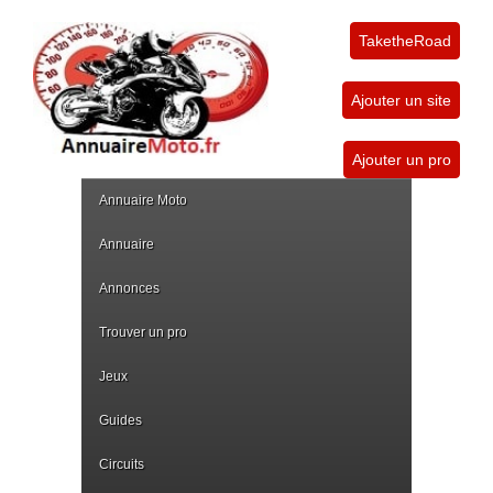
TaketheRoad
Ajouter un site
Ajouter un pro
Annuaire Moto
Annuaire
Annonces
Trouver un pro
Jeux
Guides
Circuits