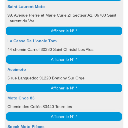
Saint Laurent Moto
99, Avenue Pierre et Marie Curie.ZI Secteur A1, 06700 Saint
Laurent du Var
Afficher le N° *
La Casse De L'oncle Tom
44 chemin Carriol 30380 Saint Christol Les Ales
Afficher le N° *
Accimoto
5 rue Languedoc 91220 Bretigny Sur Orge
Afficher le N° *
Moto Choc 83
Chemin des Collés 83440 Tourettes
Afficher le N° *
Speck Moto Pièces