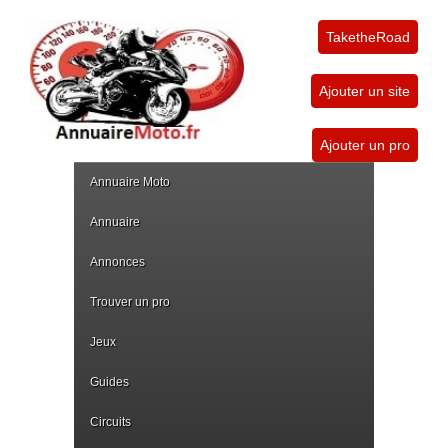
TaketheRoad
Ajouter un site
Ajouter un pro
Annuaire Moto
Annuaire
Annonces
Trouver un pro
Jeux
Guides
Circuits