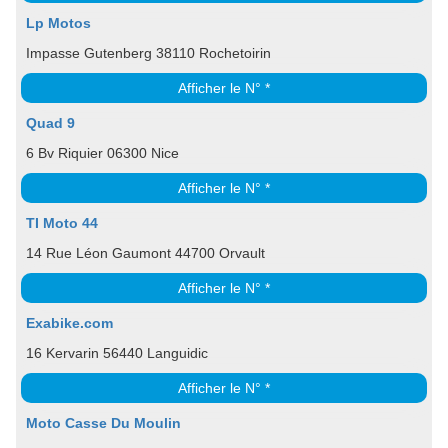
Lp Motos
Impasse Gutenberg 38110 Rochetoirin
Afficher le N° *
Quad 9
6 Bv Riquier 06300 Nice
Afficher le N° *
TI Moto 44
14 Rue Léon Gaumont 44700 Orvault
Afficher le N° *
Exabike.com
16 Kervarin 56440 Languidic
Afficher le N° *
Moto Casse Du Moulin