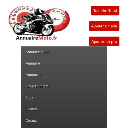
TaketheRoad
Ajouter un site
Ajouter un pro
Annuaire Moto
Annuaire
Annonces
Trouver un pro
Jeux
Guides
Circuits