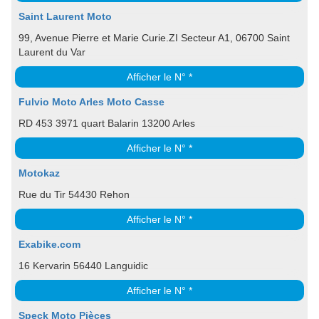
Saint Laurent Moto
99, Avenue Pierre et Marie Curie.ZI Secteur A1, 06700 Saint
Laurent du Var
Afficher le N° *
Fulvio Moto Arles Moto Casse
RD 453 3971 quart Balarin 13200 Arles
Afficher le N° *
Motokaz
Rue du Tir 54430 Rehon
Afficher le N° *
Exabike.com
16 Kervarin 56440 Languidic
Afficher le N° *
Speck Moto Pièces