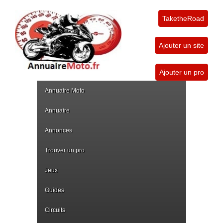
TaketheRoad
Ajouter un site
Ajouter un pro
Annuaire Moto
Annuaire
Annonces
Trouver un pro
Jeux
Guides
Circuits