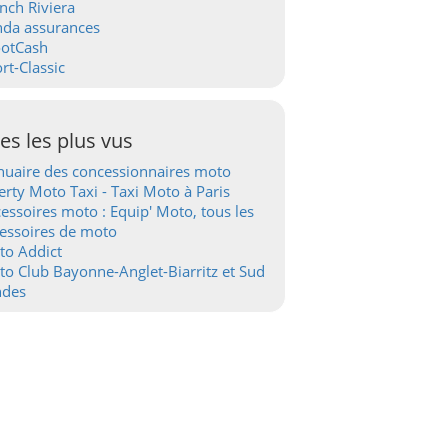
nch Riviera
nda assurances
ootCash
rt-Classic
tes les plus vus
uaire des concessionnaires moto
erty Moto Taxi - Taxi Moto à Paris
essoires moto : Equip' Moto, tous les
essoires de moto
to Addict
o Club Bayonne-Anglet-Biarritz et Sud
ndes