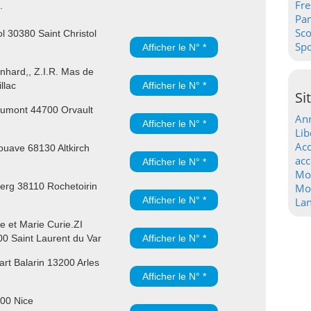
Fre
.
Pa
Sc
l 30380 Saint Christol
Spo
Afficher le N° *
hard,, Z.I.R. Mas de
llac
Afficher le N° *
Si
umont 44700 Orvault
Ann
Afficher le N° *
Lib
Acc
uave 68130 Altkirch
acc
Afficher le N° *
Mo
rg 38110 Rochetoirin
Mot
Afficher le N° *
La
e et Marie Curie.ZI
00 Saint Laurent du Var
Afficher le N° *
rt Balarin 13200 Arles
Afficher le N° *
300 Nice