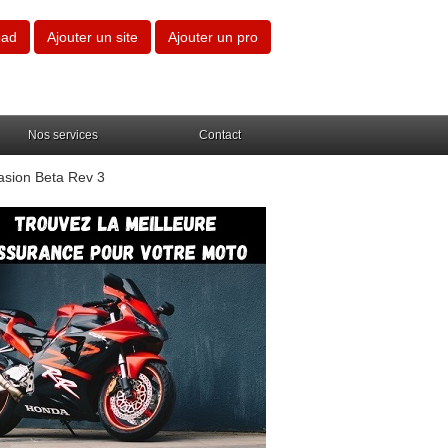
oad
Ajouter un site
Ajouter un pro
Nos services
Contact
asion Beta Rev 3