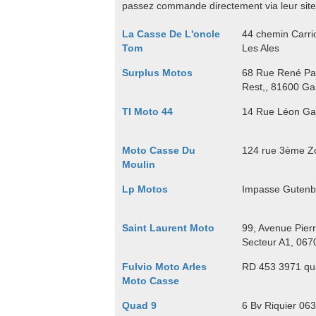
passez commande directement via leur site
La Casse De L'oncle
44 chemin Carrio
Tom
Les Ales
Surplus Motos
68 Rue René Pan
Rest,, 81600 Gai
TI Moto 44
14 Rue Léon Ga
Moto Casse Du
124 rue 3ème Zo
Moulin
Lp Motos
Impasse Gutenbe
Saint Laurent Moto
99, Avenue Pierr
Secteur A1, 067
Fulvio Moto Arles
RD 453 3971 qua
Moto Casse
Quad 9
6 Bv Riquier 06