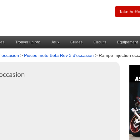
TaketheR
ces
Trouver un pro
Jeux
Guides
Circuits
Equipement
d'occasion
>
Pièces moto Beta Rev 3 d'occasion
> Rampe Injection occ
'occasion