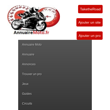
TaketheRoad
Ajouter un site
Ajouter un pro
Annuaire Moto
Annuaire
Annonces
Trouver un pro
Jeux
Guides
Circuits