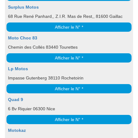
Surplus Motos
68 Rue René Panhard,, Z.I.R. Mas de Rest,, 81600 Gaillac
Afficher le N° *
Moto Choc 83
Chemin des Collés 83440 Tourettes
Afficher le N° *
Lp Motos
Impasse Gutenberg 38110 Rochetoirin
Afficher le N° *
Quad 9
6 Bv Riquier 06300 Nice
Afficher le N° *
Motokaz