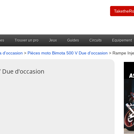
TaketheR
ces
Trouver un pro
Jeux
Guides
Circuits
Equipement
a d'occasion
>
Pièces moto Bimota 500 V Due d'occasion
> Rampe Inje
V Due d'occasion