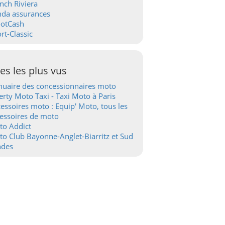
nch Riviera
nda assurances
ootCash
rt-Classic
tes les plus vus
uaire des concessionnaires moto
erty Moto Taxi - Taxi Moto à Paris
essoires moto : Equip' Moto, tous les
essoires de moto
to Addict
o Club Bayonne-Anglet-Biarritz et Sud
ndes