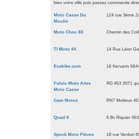
bien votre ville puis passez commande direc
Moto Casse Du
124 rue 3ème Zo
Moulin
Moto Choc 83
Chemin des Coll
TI Moto 44
14 Rue Léon Ga
Exabike.com
16 Kervarin 564
Fulvio Moto Arles
RD 453 3971 qua
Moto Casse
Gam Motos
RN7 Motteux 452
Quad 9
6 Bv Riquier 06
Speck Moto Pièces
18 rue Verdun 6