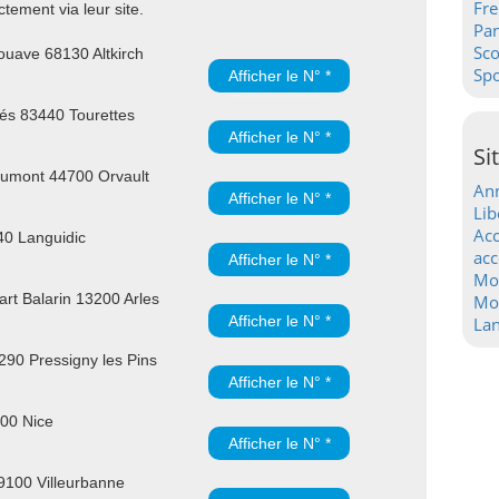
Fre
tement via leur site.
Pa
Sc
uave 68130 Altkirch
Spo
Afficher le N° *
és 83440 Tourettes
Afficher le N° *
Si
umont 44700 Orvault
Ann
Afficher le N° *
Lib
Acc
40 Languidic
acc
Afficher le N° *
Mo
rt Balarin 13200 Arles
Mot
Afficher le N° *
La
90 Pressigny les Pins
Afficher le N° *
300 Nice
Afficher le N° *
9100 Villeurbanne