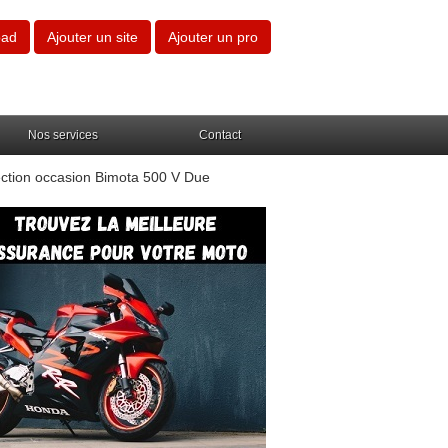
oad
Ajouter un site
Ajouter un pro
Nos services
Contact
ction occasion Bimota 500 V Due