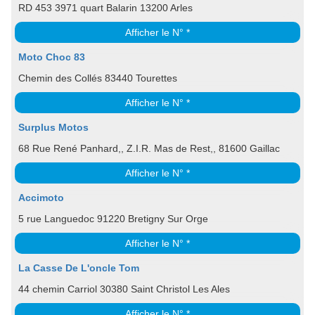
RD 453 3971 quart Balarin 13200 Arles
Afficher le N° *
Moto Choc 83
Chemin des Collés 83440 Tourettes
Afficher le N° *
Surplus Motos
68 Rue René Panhard,, Z.I.R. Mas de Rest,, 81600 Gaillac
Afficher le N° *
Accimoto
5 rue Languedoc 91220 Bretigny Sur Orge
Afficher le N° *
La Casse De L'oncle Tom
44 chemin Carriol 30380 Saint Christol Les Ales
Afficher le N° *