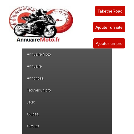
TaketheRoad
Ajouter un site
Ajouter un pro
Annuaire Moto
Annuaire
Annonces
Trouver un pro
Jeux
Guides
Circuits