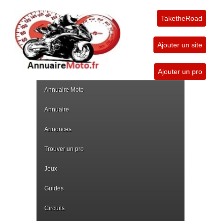
TaketheRoad
Ajouter un site
Ajouter un pro
Annuaire Moto
Annuaire
Annonces
Trouver un pro
Jeux
Guides
Circuits