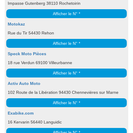
Impasse Gutenberg 38110 Rochetoirin
Afficher le N° *
Motokaz
Rue du Tir 54430 Rehon
Afficher le N° *
Speck Moto Pièces
18 rue Verdun 69100 Villeurbanne
Afficher le N° *
Activ Auto Moto
102 Route de la Libération 94430 Chennevières sur Marne
Afficher le N° *
Exabike.com
16 Kervarin 56440 Languidic
Afficher le N° *