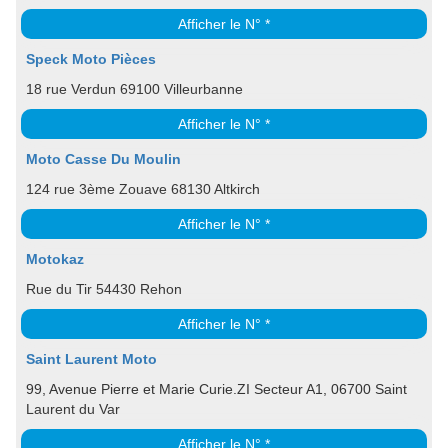
Afficher le N° *
Speck Moto Pièces
18 rue Verdun 69100 Villeurbanne
Afficher le N° *
Moto Casse Du Moulin
124 rue 3ème Zouave 68130 Altkirch
Afficher le N° *
Motokaz
Rue du Tir 54430 Rehon
Afficher le N° *
Saint Laurent Moto
99, Avenue Pierre et Marie Curie.ZI Secteur A1, 06700 Saint
Laurent du Var
Afficher le N° *