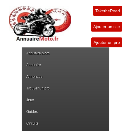
TaketheRoad
Ajouter un site
Ajouter un pro
Annuaire Moto
Annuaire
Annonces
Trouver un pro
Jeux
Guides
Circuits