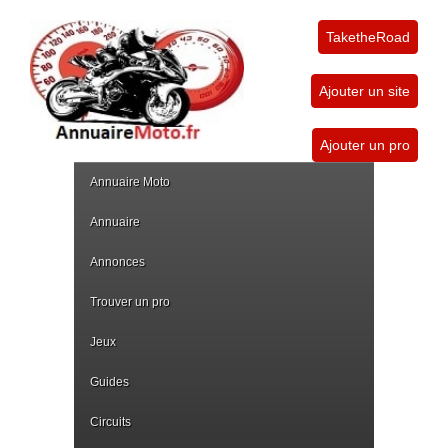
TaketheRoad
Ajouter un site
Ajouter un pro
Annuaire Moto
Annuaire
Annonces
Trouver un pro
Jeux
Guides
Circuits