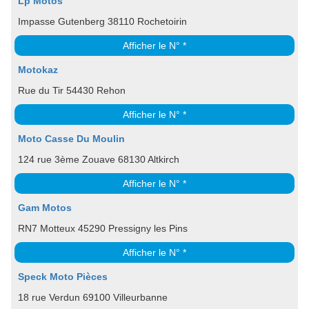
Lp Motos
Impasse Gutenberg 38110 Rochetoirin
Afficher le N° *
Motokaz
Rue du Tir 54430 Rehon
Afficher le N° *
Moto Casse Du Moulin
124 rue 3ème Zouave 68130 Altkirch
Afficher le N° *
Gam Motos
RN7 Motteux 45290 Pressigny les Pins
Afficher le N° *
Speck Moto Pièces
18 rue Verdun 69100 Villeurbanne