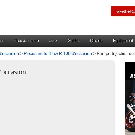
TaketheR
ces
Trouver un pro
Jeux
Guides
Circuits
Equipement
'occasion
>
Pièces moto Bmw R 100 d'occasion
> Rampe Injection oc
'occasion