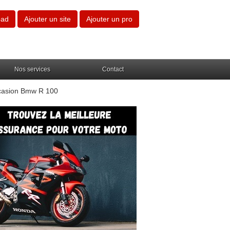
oad
Ajouter un site
Ajouter un pro
Nos services
Contact
casion Bmw R 100