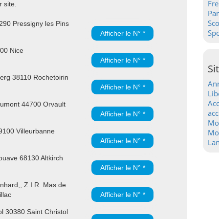
Fre
 site.
Pa
Sc
90 Pressigny les Pins
Spo
Afficher le N° *
300 Nice
Afficher le N° *
Si
rg 38110 Rochetoirin
Ann
Afficher le N° *
Lib
Acc
umont 44700 Orvault
acc
Afficher le N° *
Mo
9100 Villeurbanne
Mot
Afficher le N° *
La
uave 68130 Altkirch
Afficher le N° *
hard,, Z.I.R. Mas de
llac
Afficher le N° *
l 30380 Saint Christol