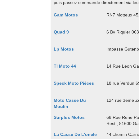
puis passez commande directement via leur
Gam Motos
RN7 Motteux 452
Quad 9
6 Bv Riquier 06
Lp Motos
Impasse Gutenbe
TI Moto 44
14 Rue Léon Ga
Speck Moto Pièces
18 rue Verdun 6
Moto Casse Du
124 rue 3ème Zo
Moulin
Surplus Motos
68 Rue René Pan
Rest,, 81600 Gai
La Casse De L'oncle
44 chemin Carrio