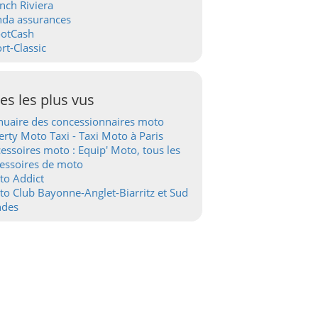
nch Riviera
nda assurances
ootCash
rt-Classic
tes les plus vus
uaire des concessionnaires moto
erty Moto Taxi - Taxi Moto à Paris
essoires moto : Equip' Moto, tous les
essoires de moto
to Addict
o Club Bayonne-Anglet-Biarritz et Sud
ndes