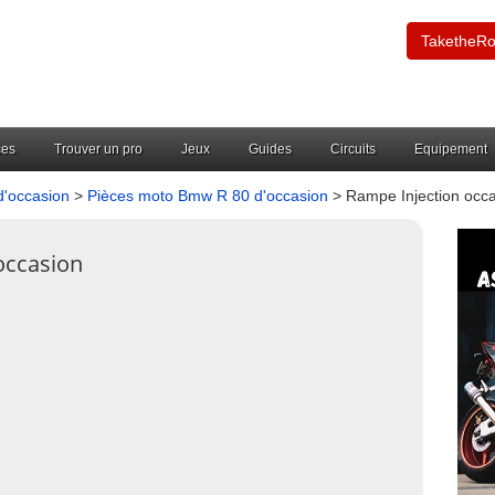
TaketheR
ces
Trouver un pro
Jeux
Guides
Circuits
Equipement
'occasion
>
Pièces moto Bmw R 80 d'occasion
> Rampe Injection occ
occasion