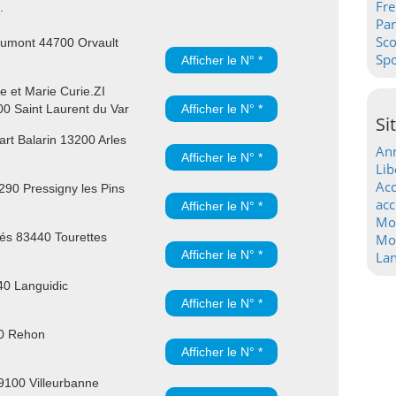
Fre
.
Pa
Sc
umont 44700 Orvault
Spo
Afficher le N° *
e et Marie Curie.ZI
00 Saint Laurent du Var
Afficher le N° *
Si
rt Balarin 13200 Arles
Ann
Afficher le N° *
Lib
Acc
90 Pressigny les Pins
acc
Afficher le N° *
Mo
és 83440 Tourettes
Mot
Afficher le N° *
La
40 Languidic
Afficher le N° *
30 Rehon
Afficher le N° *
9100 Villeurbanne