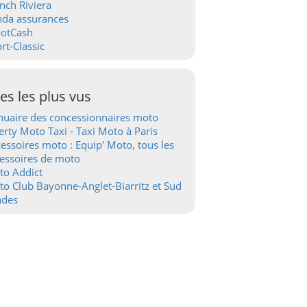
nch Riviera
nda assurances
ootCash
rt-Classic
tes les plus vus
uaire des concessionnaires moto
erty Moto Taxi - Taxi Moto à Paris
essoires moto : Equip' Moto, tous les
essoires de moto
to Addict
o Club Bayonne-Anglet-Biarritz et Sud
ndes