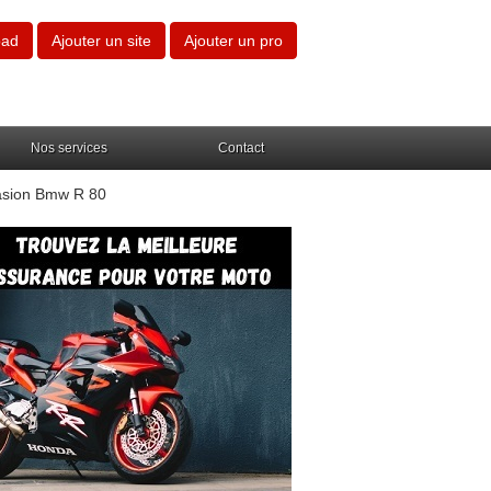
oad
Ajouter un site
Ajouter un pro
Nos services
Contact
asion Bmw R 80