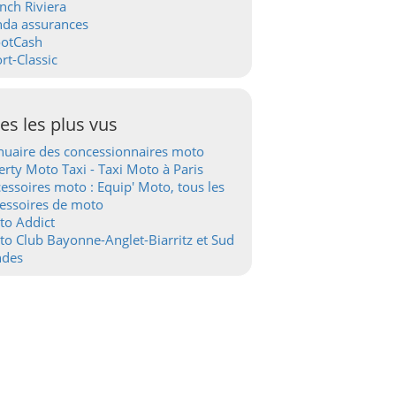
nch Riviera
nda assurances
ootCash
rt-Classic
tes les plus vus
uaire des concessionnaires moto
erty Moto Taxi - Taxi Moto à Paris
essoires moto : Equip' Moto, tous les
essoires de moto
to Addict
o Club Bayonne-Anglet-Biarritz et Sud
ndes