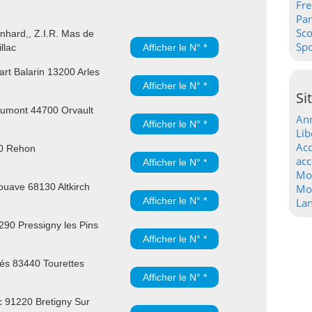
Fre
Pa
Sc
hard,, Z.I.R. Mas de
Spo
llac
Afficher le N° *
rt Balarin 13200 Arles
Afficher le N° *
Si
umont 44700 Orvault
Ann
Afficher le N° *
Lib
Acc
30 Rehon
acc
Afficher le N° *
Mo
uave 68130 Altkirch
Mot
Afficher le N° *
La
90 Pressigny les Pins
Afficher le N° *
és 83440 Tourettes
Afficher le N° *
 91220 Bretigny Sur