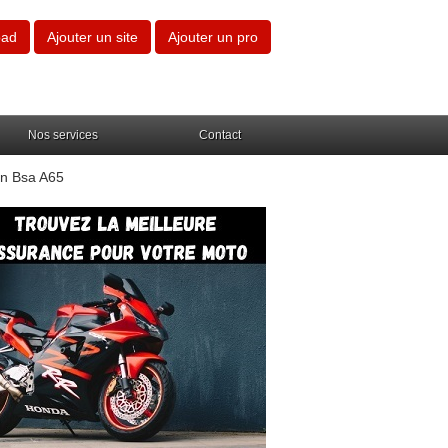
oad
Ajouter un site
Ajouter un pro
Nos services
Contact
on Bsa A65