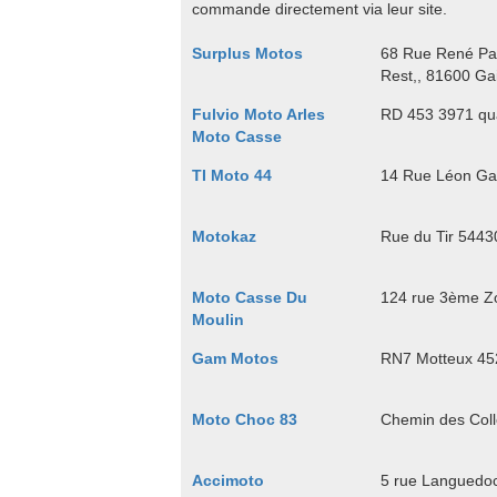
commande directement via leur site.
Surplus Motos
68 Rue René Pan
Rest,, 81600 Gai
Fulvio Moto Arles
RD 453 3971 qua
Moto Casse
TI Moto 44
14 Rue Léon Ga
Motokaz
Rue du Tir 544
Moto Casse Du
124 rue 3ème Zo
Moulin
Gam Motos
RN7 Motteux 452
Moto Choc 83
Chemin des Coll
Accimoto
5 rue Languedoc