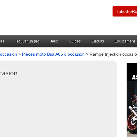
TaketheR
ces
Trouver un pro
Jeux
Guides
Circuits
Equipement
'occasion
>
Pièces moto Bsa A65 d'occasion
> Rampe Injection occasi
casion