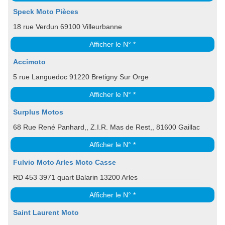
Speck Moto Pièces
18 rue Verdun 69100 Villeurbanne
Afficher le N° *
Accimoto
5 rue Languedoc 91220 Bretigny Sur Orge
Afficher le N° *
Surplus Motos
68 Rue René Panhard,, Z.I.R. Mas de Rest,, 81600 Gaillac
Afficher le N° *
Fulvio Moto Arles Moto Casse
RD 453 3971 quart Balarin 13200 Arles
Afficher le N° *
Saint Laurent Moto