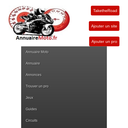
TaketheRoad
Ajouter un site
Ajouter un pro
Annuaire Moto
Annuaire
Annonces
Trouver un pro
Jeux
Guides
Circuits