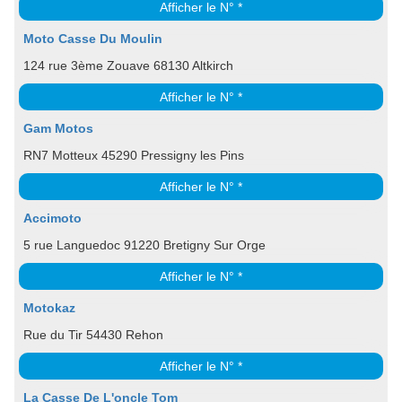
Afficher le N° *
Moto Casse Du Moulin
124 rue 3ème Zouave 68130 Altkirch
Afficher le N° *
Gam Motos
RN7 Motteux 45290 Pressigny les Pins
Afficher le N° *
Accimoto
5 rue Languedoc 91220 Bretigny Sur Orge
Afficher le N° *
Motokaz
Rue du Tir 54430 Rehon
Afficher le N° *
La Casse De L'oncle Tom