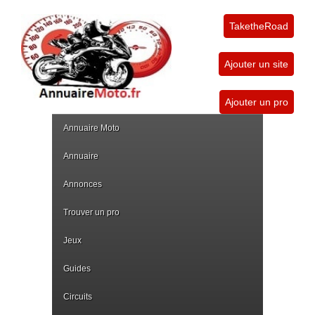
TaketheRoad
Ajouter un site
Ajouter un pro
Annuaire Moto
Annuaire
Annonces
Trouver un pro
Jeux
Guides
Circuits