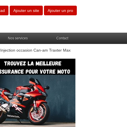
oad
Ajouter un site
Ajouter un pro
Nos services
Contact
njection occasion Can-am Traxter Max