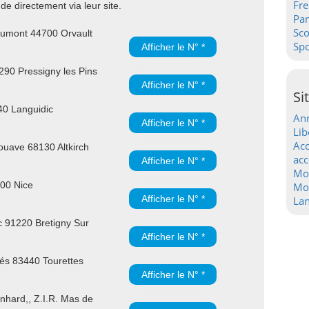
Fre
e directement via leur site.
Pa
Sc
umont 44700 Orvault
Spo
Afficher le N° *
90 Pressigny les Pins
Afficher le N° *
Si
40 Languidic
Ann
Afficher le N° *
Lib
Acc
uave 68130 Altkirch
acc
Afficher le N° *
Mo
300 Nice
Mot
Afficher le N° *
La
 91220 Bretigny Sur
Afficher le N° *
és 83440 Tourettes
Afficher le N° *
hard,, Z.I.R. Mas de