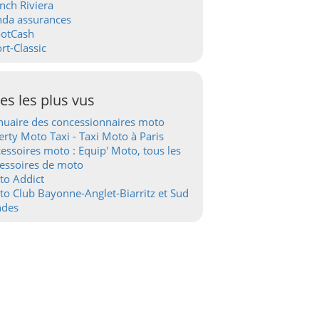
nch Riviera
nda assurances
ootCash
rt-Classic
tes les plus vus
uaire des concessionnaires moto
erty Moto Taxi - Taxi Moto à Paris
essoires moto : Equip' Moto, tous les
essoires de moto
to Addict
o Club Bayonne-Anglet-Biarritz et Sud
ndes