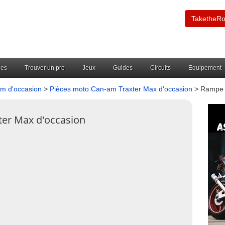
TaketheR
ces
Trouver un pro
Jeux
Guides
Circuits
Equipement
m d'occasion
>
Pièces moto Can-am Traxter Max d'occasion
> Rampe I
ter Max d'occasion