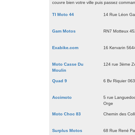
couvre bien votre ville puis passez command
TI Moto 44
14 Rue Léon Ga
Gam Motos
RN7 Motteux 452
Exabike.com
16 Kervarin 564
Moto Casse Du
124 rue 3ème Zo
Moulin
Quad 9
6 Bv Riquier 06
Accimoto
5 rue Languedoc
Orge
Moto Choc 83
Chemin des Coll
Surplus Motos
68 Rue René Pan