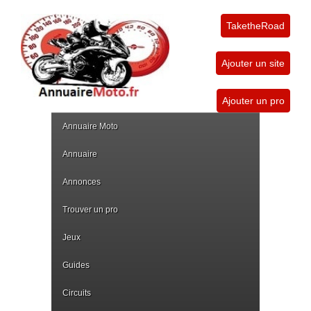
TaketheRoad
Ajouter un site
Ajouter un pro
Annuaire Moto
Annuaire
Annonces
Trouver un pro
Jeux
Guides
Circuits