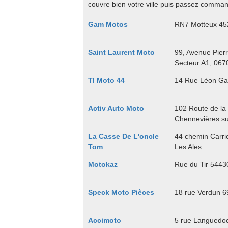
couvre bien votre ville puis passez command
Gam Motos
RN7 Motteux 452
Saint Laurent Moto
99, Avenue Pierr
Secteur A1, 067
TI Moto 44
14 Rue Léon Ga
Activ Auto Moto
102 Route de la
Chennevières s
La Casse De L'oncle
44 chemin Carrio
Tom
Les Ales
Motokaz
Rue du Tir 544
Speck Moto Pièces
18 rue Verdun 6
Accimoto
5 rue Languedoc