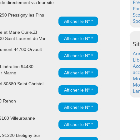
Fre
e directement via leur site.
Pa
Sc
90 Pressigny les Pins
Spo
Afficher le N° *
e et Marie Curie.ZI
00 Saint Laurent du Var
Afficher le N° *
Si
umont 44700 Orvault
Ann
Afficher le N° *
Lib
Acc
 Libération 94430
acc
ur Marne
Afficher le N° *
Mo
l 30380 Saint Christol
Mot
Afficher le N° *
La
30 Rehon
Afficher le N° *
9100 Villeurbanne
Afficher le N° *
 91220 Bretigny Sur