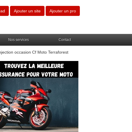
oad
Ajouter un site
Ajouter un pro
Nos services
Contact
ection occasion Cf Moto Terraforest