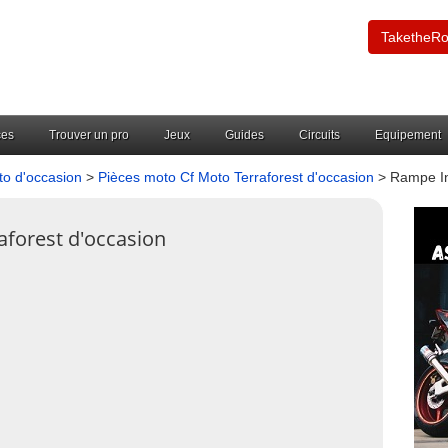
TaketheR
ces
Trouver un pro
Jeux
Guides
Circuits
Equipement
to d'occasion
>
Pièces moto Cf Moto Terraforest d'occasion
> Rampe Inj
aforest d'occasion