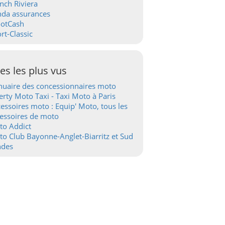
nch Riviera
nda assurances
ootCash
rt-Classic
tes les plus vus
uaire des concessionnaires moto
erty Moto Taxi - Taxi Moto à Paris
essoires moto : Equip' Moto, tous les
essoires de moto
to Addict
o Club Bayonne-Anglet-Biarritz et Sud
ndes