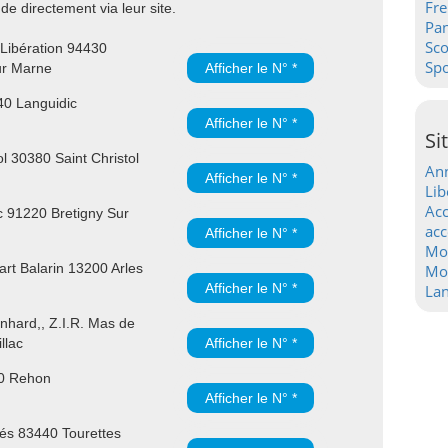
Fre
e directement via leur site.
Pa
Sc
 Libération 94430
Spo
ur Marne
Afficher le N° *
40 Languidic
Afficher le N° *
Si
l 30380 Saint Christol
Ann
Afficher le N° *
Lib
Acc
 91220 Bretigny Sur
acc
Afficher le N° *
Mo
rt Balarin 13200 Arles
Mot
Afficher le N° *
La
hard,, Z.I.R. Mas de
llac
Afficher le N° *
30 Rehon
Afficher le N° *
és 83440 Tourettes