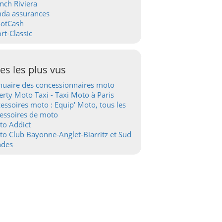
nch Riviera
nda assurances
ootCash
rt-Classic
tes les plus vus
uaire des concessionnaires moto
erty Moto Taxi - Taxi Moto à Paris
essoires moto : Equip' Moto, tous les
essoires de moto
to Addict
o Club Bayonne-Anglet-Biarritz et Sud
ndes