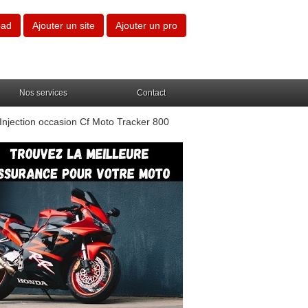
oad
Ajouter un site
Ajouter un pro
Nos services
Contact
njection occasion Cf Moto Tracker 800