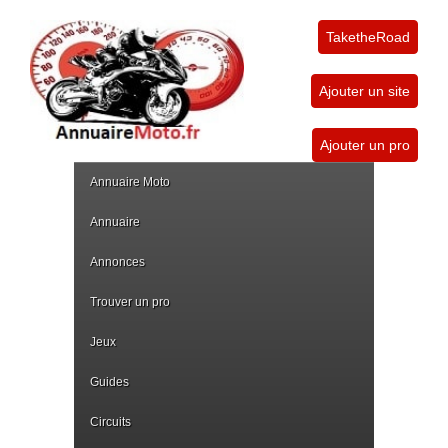
TaketheRoad
Ajouter un site
Ajouter un pro
Annuaire Moto
Annuaire
Annonces
Trouver un pro
Jeux
Guides
Circuits