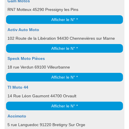
Gam Motos
RN7 Motteux 45290 Pressigny les Pins
Afficher le N° *
Activ Auto Moto
102 Route de la Libération 94430 Chennevières sur Marne
Afficher le N° *
Speck Moto Pièces
18 rue Verdun 69100 Villeurbanne
Afficher le N° *
TI Moto 44
14 Rue Léon Gaumont 44700 Orvault
Afficher le N° *
Accimoto
5 rue Languedoc 91220 Bretigny Sur Orge