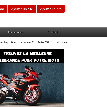
oad
Ajouter un site
Ajouter un pro
Nos services
Contact
 Injection occasion Cf Moto X6 Terralander