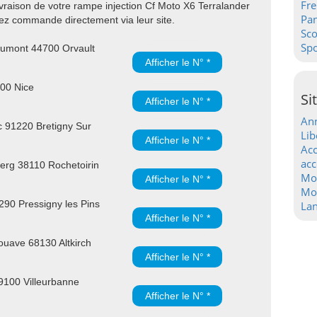
Fre
ivraison de votre rampe injection Cf Moto X6 Terralander
Pa
sez commande directement via leur site.
Sc
Spo
umont 44700 Orvault
Afficher le N° *
300 Nice
Si
Afficher le N° *
Ann
 91220 Bretigny Sur
Lib
Afficher le N° *
Acc
acc
rg 38110 Rochetoirin
Mo
Afficher le N° *
Mot
90 Pressigny les Pins
La
Afficher le N° *
uave 68130 Altkirch
Afficher le N° *
9100 Villeurbanne
Afficher le N° *