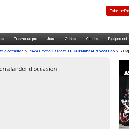
TaketheR
ces
Trouver un pro
Jeux
Guides
Circuits
Equipement
to d'occasion
>
Pièces moto Cf Moto X6 Terralander d'occasion
> Rampe
erralander d'occasion