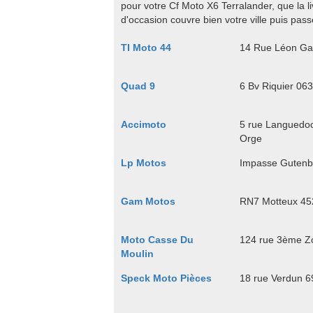
pour votre Cf Moto X6 Terralander, que la l
d'occasion couvre bien votre ville puis pas
TI Moto 44
14 Rue Léon Ga
Quad 9
6 Bv Riquier 06
Accimoto
5 rue Languedoc
Orge
Lp Motos
Impasse Gutenbe
Gam Motos
RN7 Motteux 452
Moto Casse Du
124 rue 3ème Zo
Moulin
Speck Moto Pièces
18 rue Verdun 6