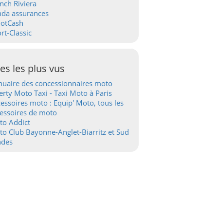
nch Riviera
nda assurances
ootCash
rt-Classic
tes les plus vus
uaire des concessionnaires moto
erty Moto Taxi - Taxi Moto à Paris
essoires moto : Equip' Moto, tous les
essoires de moto
to Addict
o Club Bayonne-Anglet-Biarritz et Sud
ndes