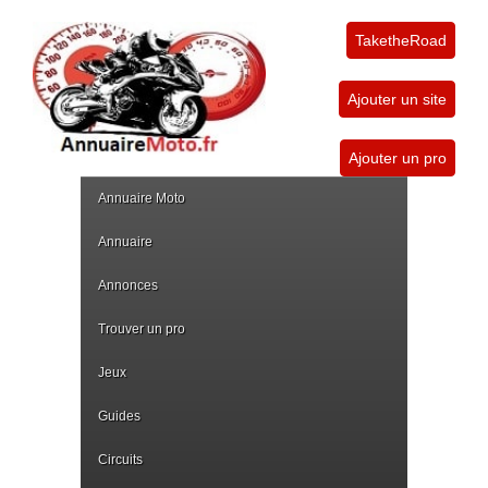
TaketheRoad
Ajouter un site
Ajouter un pro
Annuaire Moto
Annuaire
Annonces
Trouver un pro
Jeux
Guides
Circuits