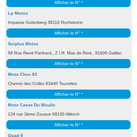
Afficher le N° *
Lp Motos
Impasse Gutenberg 38110 Rochetoirin
Afficher le N° *
Surplus Motos
68 Rue René Panhard,, Z.I.R. Mas de Rest,, 81600 Gaillac
Afficher le N° *
Moto Choc 83
Chemin des Collés 83440 Tourettes
Afficher le N° *
Moto Casse Du Moulin
124 rue 3ème Zouave 68130 Altkirch
Afficher le N° *
Quad 9