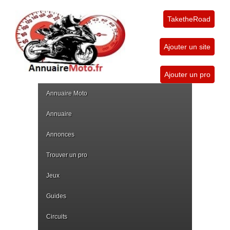
TaketheRoad
Ajouter un site
Ajouter un pro
Annuaire Moto
Annuaire
Annonces
Trouver un pro
Jeux
Guides
Circuits