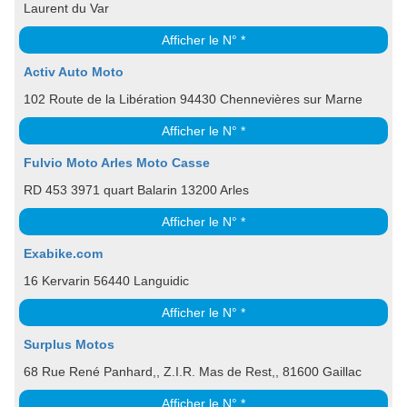
Laurent du Var
Afficher le N° *
Activ Auto Moto
102 Route de la Libération 94430 Chennevières sur Marne
Afficher le N° *
Fulvio Moto Arles Moto Casse
RD 453 3971 quart Balarin 13200 Arles
Afficher le N° *
Exabike.com
16 Kervarin 56440 Languidic
Afficher le N° *
Surplus Motos
68 Rue René Panhard,, Z.I.R. Mas de Rest,, 81600 Gaillac
Afficher le N° *