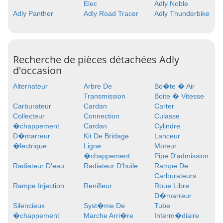
Elec
Adly Noble
Adly Panther
Adly Road Tracer
Adly Thunderbike
Recherche de pièces détachées Adly
d'occasion
Alternateur
Arbre De
Bo�te � Air
Transmission
Boite � Vitesse
Carburateur
Cardan
Carter
Collecteur
Connection
Culasse
�chappement
Cardan
Cylindre
D�marreur
Kit De Bridage
Lanceur
�lectrique
Ligne
Moteur
�chappement
Pipe D'admission
Radiateur D'eau
Radiateur D'huile
Rampe De
Carburateurs
Rampe Injection
Renifleur
Roue Libre
D�marreur
Silencieux
Syst�me De
Tube
�chappement
Marche Arri�re
Interm�diaire