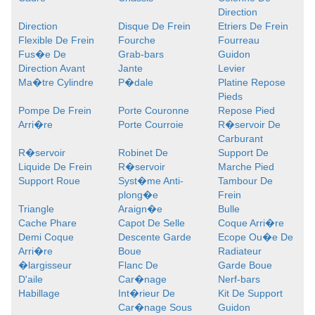
Direction
Direction
Disque De Frein
Etriers De Frein
Flexible De Frein
Fourche
Fourreau
Fus�e De
Grab-bars
Guidon
Direction Avant
Jante
Levier
Ma�tre Cylindre
P�dale
Platine Repose
Pieds
Pompe De Frein
Porte Couronne
Repose Pied
Arri�re
Porte Courroie
R�servoir De
Carburant
R�servoir
Robinet De
Support De
Liquide De Frein
R�servoir
Marche Pied
Support Roue
Syst�me Anti-
Tambour De
plong�e
Frein
Triangle
Araign�e
Bulle
Cache Phare
Capot De Selle
Coque Arri�re
Demi Coque
Descente Garde
Ecope Ou�e De
Arri�re
Boue
Radiateur
�largisseur
Flanc De
Garde Boue
D'aile
Car�nage
Nerf-bars
Habillage
Int�rieur De
Kit De Support
Car�nage Sous
Guidon