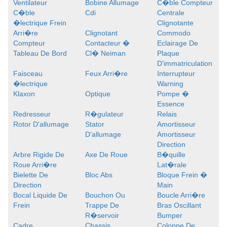
Ventilateur
Bobine Allumage
C�ble Compteur
C�ble
Cdi
Centrale
�lectrique Frein
Clignotante
Arri�re
Clignotant
Commodo
Compteur
Contacteur �
Eclairage De
Tableau De Bord
Cl� Neiman
Plaque
D'immatriculation
Faisceau
Feux Arri�re
Interrupteur
�lectrique
Warning
Klaxon
Optique
Pompe �
Essence
Redresseur
R�gulateur
Relais
Rotor D'allumage
Stator
Amortisseur
D'allumage
Amortisseur
Direction
Arbre Rigide De
Axe De Roue
B�quille
Roue Arri�re
Lat�rale
Bielette De
Bloc Abs
Bloque Frein �
Direction
Main
Bocal Liquide De
Bouchon Ou
Boucle Arri�re
Frein
Trappe De
Bras Oscillant
R�servoir
Bumper
Cadre
Chassis
Colonne De