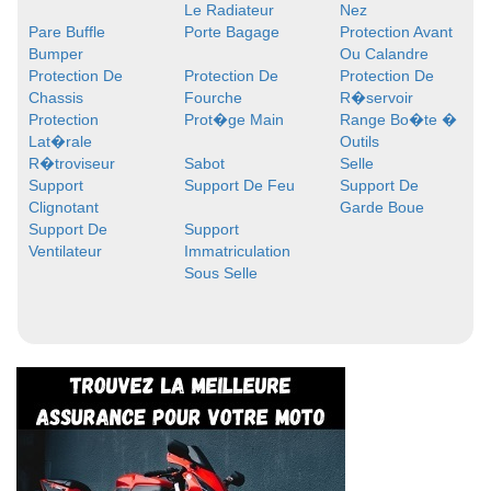
Le Radiateur
Nez
Pare Buffle
Porte Bagage
Protection Avant
Bumper
Ou Calandre
Protection De
Protection De
Protection De
Chassis
Fourche
R�servoir
Protection
Prot�ge Main
Range Bo�te �
Lat�rale
Outils
R�troviseur
Sabot
Selle
Support
Support De Feu
Support De
Clignotant
Garde Boue
Support De
Support
Ventilateur
Immatriculation
Sous Selle