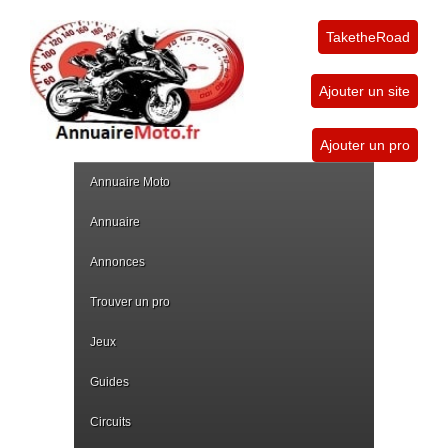
TaketheRoad
Ajouter un site
Ajouter un pro
Annuaire Moto
Annuaire
Annonces
Trouver un pro
Jeux
Guides
Circuits