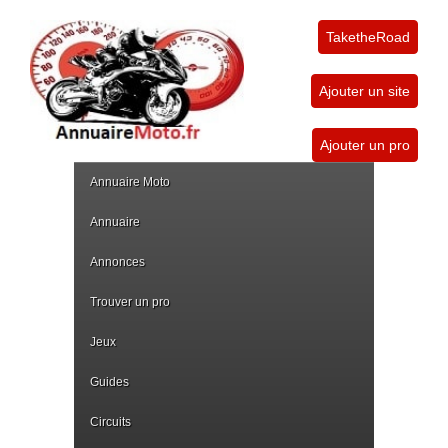
TaketheRoad
Ajouter un site
Ajouter un pro
Annuaire Moto
Annuaire
Annonces
Trouver un pro
Jeux
Guides
Circuits