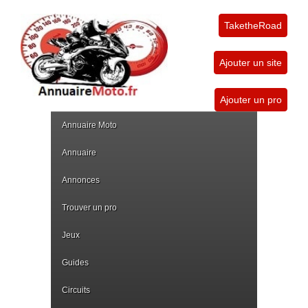
TaketheRoad
Ajouter un site
Ajouter un pro
Annuaire Moto
Annuaire
Annonces
Trouver un pro
Jeux
Guides
Circuits