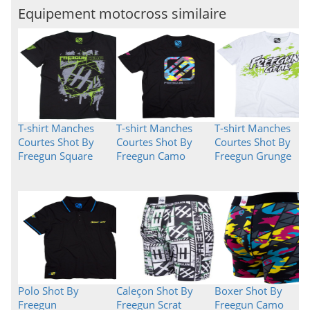
Equipement motocross similaire
T-shirt Manches
T-shirt Manches
T-shirt Manches
Courtes Shot By
Courtes Shot By
Courtes Shot By
Freegun Square
Freegun Camo
Freegun Grunge
Polo Shot By
Caleçon Shot By
Boxer Shot By
Freegun
Freegun Scrat
Freegun Camo