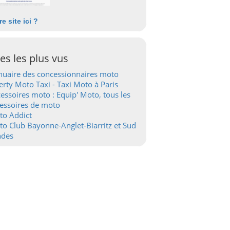
re site ici ?
tes les plus vus
uaire des concessionnaires moto
erty Moto Taxi - Taxi Moto à Paris
essoires moto : Equip' Moto, tous les
essoires de moto
to Addict
o Club Bayonne-Anglet-Biarritz et Sud
ndes