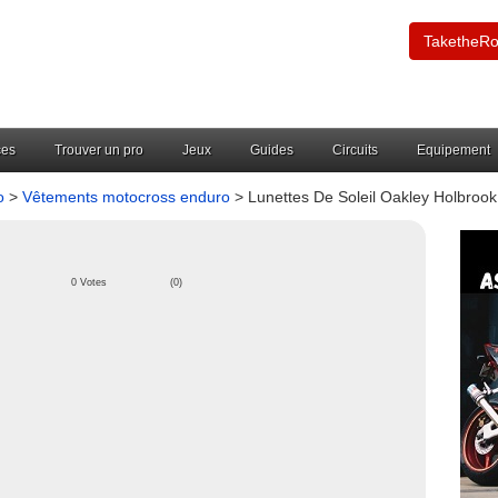
TaketheR
ces
Trouver un pro
Jeux
Guides
Circuits
Equipement
o
>
Vêtements motocross enduro
> Lunettes De Soleil Oakley Holbrook 
0 Votes
(0)