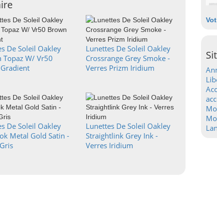
ire
Vot
s De Soleil Oakley
Lunettes De Soleil Oakley
Si
n Topaz W/ Vr50
Crossrange Grey Smoke -
Gradient
Verres Prizm Iridium
Ann
Lib
Acc
acc
Mo
Mot
s De Soleil Oakley
Lunettes De Soleil Oakley
La
ok Metal Gold Satin -
Straightlink Grey Ink -
Gris
Verres Iridium