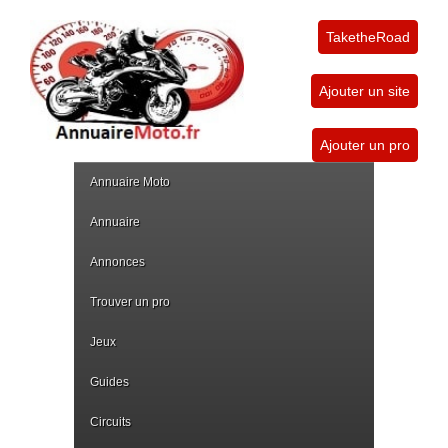
TaketheRoad
Ajouter un site
Ajouter un pro
Annuaire Moto
Annuaire
Annonces
Trouver un pro
Jeux
Guides
Circuits