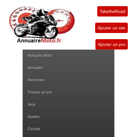
TaketheRoad
Ajouter un site
Ajouter un pro
Annuaire Moto
Annuaire
Annonces
Trouver un pro
Jeux
Guides
Circuits