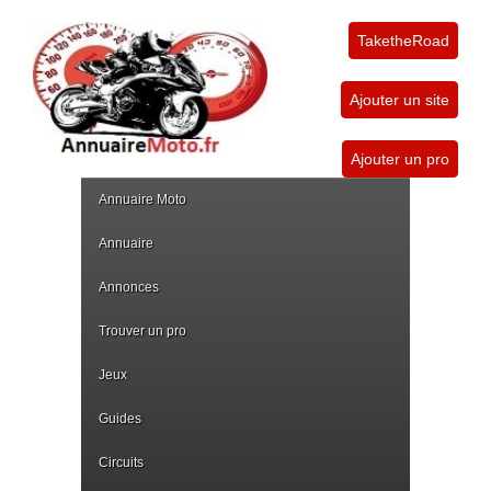
TaketheRoad
Ajouter un site
Ajouter un pro
Annuaire Moto
Annuaire
Annonces
Trouver un pro
Jeux
Guides
Circuits