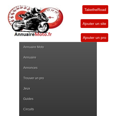
TaketheRoad
Ajouter un site
Ajouter un pro
Annuaire Moto
Annuaire
Annonces
Trouver un pro
Jeux
Guides
Circuits