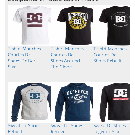
T-shirt Manches
T-shirt Manches
T-shirt Manches
Courtes Dc
Courtes Dc
Courtes Dc
Shoes Dc Bar
Shoes Around
Shoes Rebuilt
Star
The Globe
Sweat Dc Shoes
Sweat Dc Shoes
Sweat Dc Shoes
Rebuilt
Recover
Legendz Star